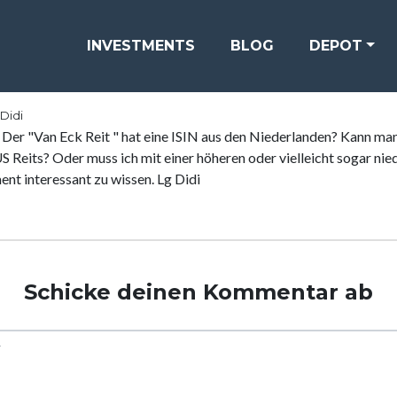
Kommentar beantworten
INVESTMENTS
BLOG
DEPOT
 Didi
. Der "Van Eck Reit " hat eine ISIN aus den Niederlanden? Kann man
US Reits? Oder muss ich mit einer höheren oder vielleicht sogar ni
nt interessant zu wissen. Lg Didi
Schicke deinen Kommentar ab