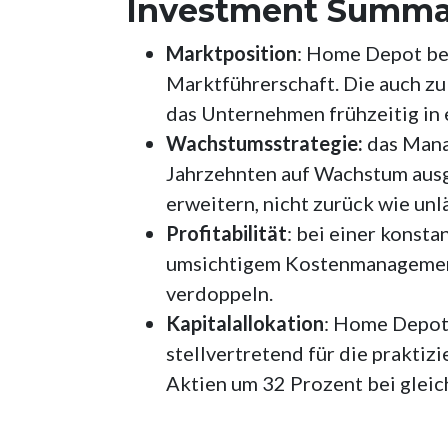
Investment Summa
Marktposition
: Home Depot beh
Marktführerschaft. Die auch z
das Unternehmen frühzeitig in 
Wachstumsstrategie:
das Mana
Jahrzehnten auf Wachstum ausge
erweitern, nicht zurück wie un
Profitabilität
: bei einer kons
umsichtigem Kostenmanagement 
verdoppeln.
Kapitalallokation
: Home Depot 
stellvertretend für die prakti
Aktien um 32 Prozent bei gleic