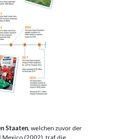
en Staaten
, welchen zuvor der
 Mexico (2002), traf die