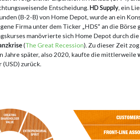
chtungsweisende Entscheidung.
HD Supply
, ein L
unden (B-2-B) von Home Depot, wurde an ein Kon
s eigene Firma unter dem Ticker „HDS“ an die Börse
ngskurses manövrierte sich Home Depot durch die
anzkrise
(
The Great Recession
). Zu dieser Zeit z
 Jahre später, also 2020, kaufte die mittlerweile
r (USD) zurück.